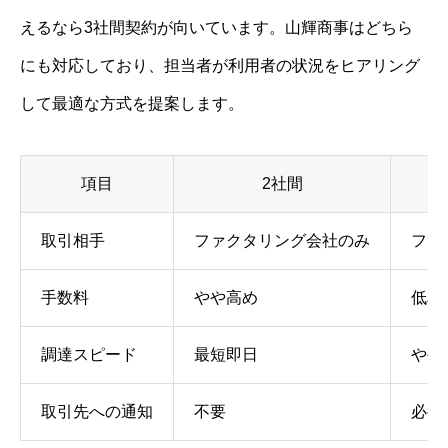
えるなら3社間契約が向いています。山輝商事はどちら
にも対応しており、担当者が利用者の状況をヒアリング
して最適な方式を提案します。
項目
2社間
取引相手
ファクタリング会社のみ
ファ
手数料
やや高め
低め
調達スピード
最短即日
やや
取引先への通知
不要
必要