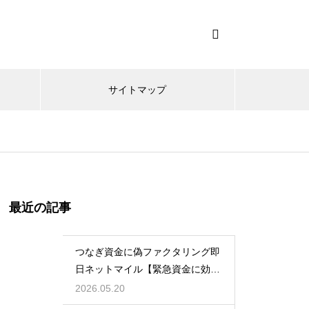
サイトマップ
最近の記事
つなぎ資金に偽ファクタリング即
日ネットマイル【緊急資金に効
く】
2026.05.20