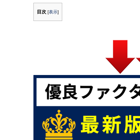
目次
[
表示
]