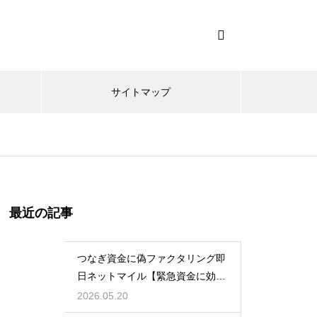
サイトマップ
最近の記事
つなぎ資金に偽ファクタリング即
日ネットマイル【緊急資金に効
く】
2026.05.20