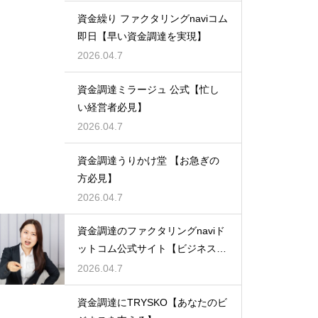
資金繰り ファクタリングnaviコム
即日【早い資金調達を実現】
2026.04.7
資金調達ミラージュ 公式【忙し
い経営者必見】
2026.04.7
資金調達うりかけ堂 【お急ぎの
方必見】
2026.04.7
資金調達のファクタリングnaviド
ットコム公式サイト【ビジネスの
強い味方】
2026.04.7
資金調達にTRYSKO【あなたのビ