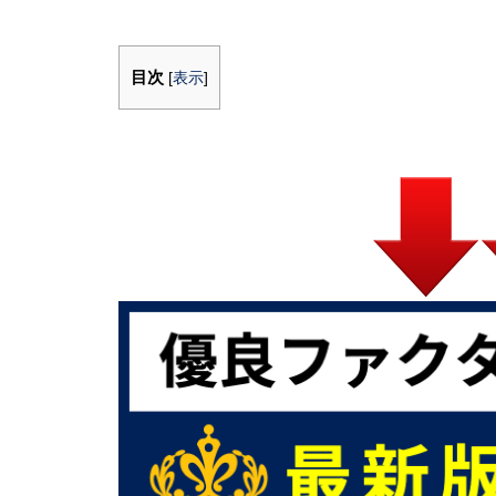
目次
[
表示
]