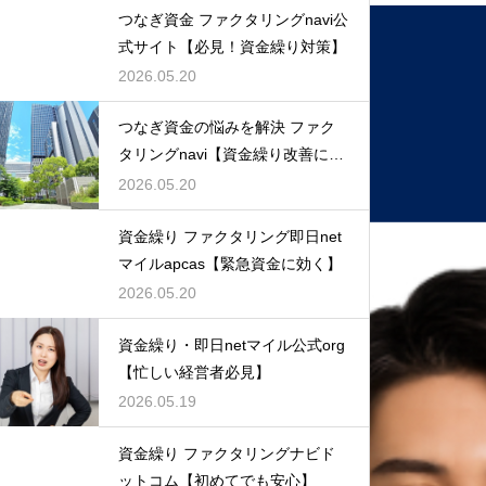
つなぎ資金 ファクタリングnavi公
式サイト【必見！資金繰り対策】
2026.05.20
つなぎ資金の悩みを解決 ファク
タリングnavi【資金繰り改善に最
適】
2026.05.20
資金繰り ファクタリング即日net
マイルapcas【緊急資金に効く】
2026.05.20
資金繰り・即日netマイル公式org
【忙しい経営者必見】
2026.05.19
資金繰り ファクタリングナビド
ットコム【初めてでも安心】