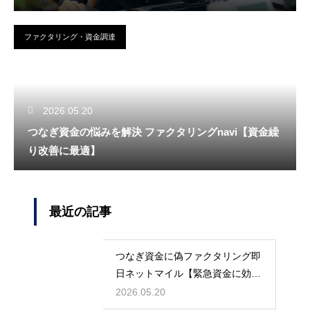
ファクタリング・資金調達
2026.05.20
つなぎ資金の悩みを解決 ファクタリングnavi【資金繰
り改善に最適】
最近の記事
つなぎ資金に偽ファクタリング即
日ネットマイル【緊急資金に効
く】
2026.05.20