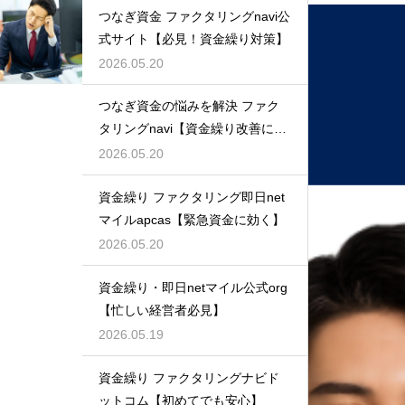
つなぎ資金 ファクタリングnavi公
式サイト【必見！資金繰り対策】
2026.05.20
つなぎ資金の悩みを解決 ファク
タリングnavi【資金繰り改善に最
適】
2026.05.20
資金繰り ファクタリング即日net
マイルapcas【緊急資金に効く】
2026.05.20
資金繰り・即日netマイル公式org
【忙しい経営者必見】
2026.05.19
資金繰り ファクタリングナビド
ットコム【初めてでも安心】